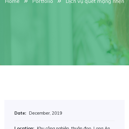
Home
Portfolio
Dịch vụ quét mạng nhện
Date:
December, 2019
Location:
Khu công nghiệp, thuận đạo, Long An