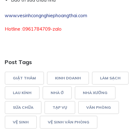
www.vesinhcongnghiephoangthai.com
Hotline :0961784709-zalo
Post Tags
GIẶT THẢM
KINH DOANH
LÀM SẠCH
LAU KÍNH
NHÀ Ở
NHÀ XƯỞNG
SỬA CHỮA
TẠP VỤ
VĂN PHÒNG
VỆ SINH
VỆ SINH VĂN PHÒNG