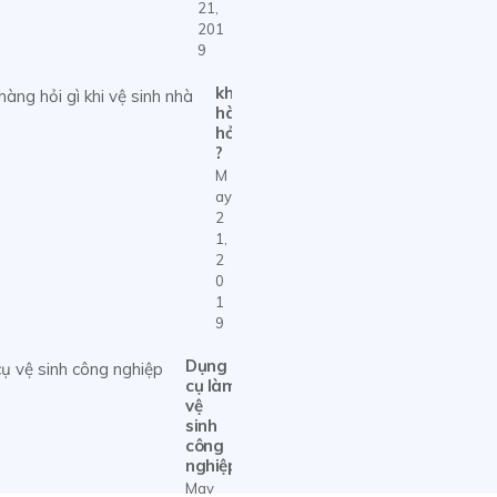
21,
201
9
khách
hàng
hỏi gì
?
M
ay
2
1,
2
0
1
9
Dụng
cụ làm
vệ
sinh
công
nghiệp
May