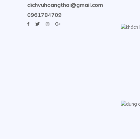
dichvuhoangthai@gmail.com
0961784709