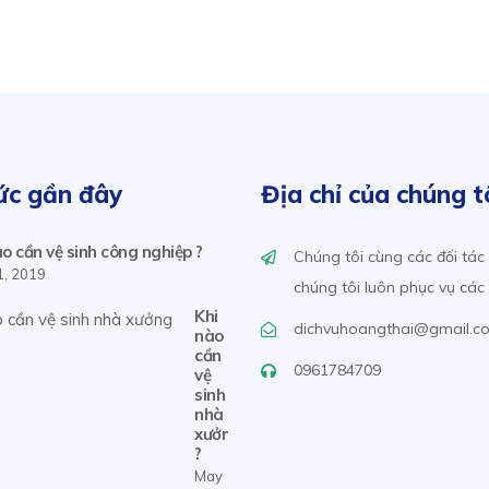
ức gần đây
Địa chỉ của chúng t
ào cần vệ sinh công nghiệp ?
Chúng tôi cùng các đối tác
1, 2019
chúng tôi luôn phục vụ các
Khi
dichvuhoangthai@gmail.c
nào
cần
0961784709
vệ
sinh
nhà
xưởng
?
May