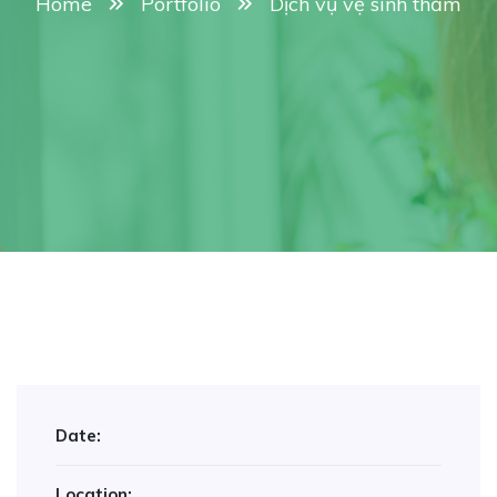
Home
Portfolio
Dịch vụ vệ sinh thảm
Date:
Location: