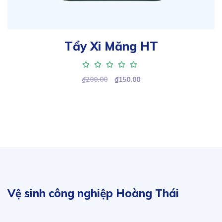
Tẩy Xi Măng HT
Original
Current
₫
200.00
₫
150.00
price
price
was:
is:
₫200.00.
₫150.00.
Vệ sinh công nghiệp Hoàng Thái