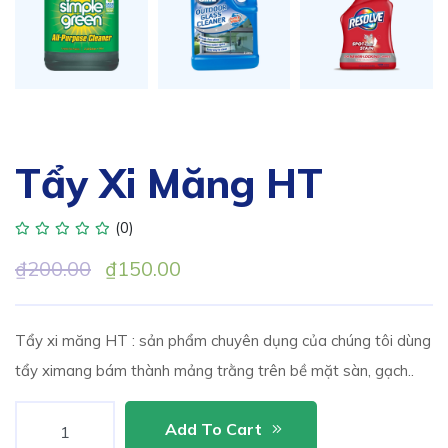
Tẩy Xi Măng HT
(0)
₫
200.00
Original
₫
150.00
Current
price
price
was:
is:
Tẩy xi măng HT : sản phẩm chuyên dụng của chúng tôi dùng
₫200.00.
₫150.00.
tẩy ximang bám thành mảng trằng trên bề mặt sàn, gạch..
Quantity
Add To Cart