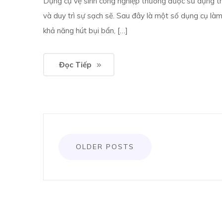
Dụng cụ vệ sinh công nghiệp thường được sử dụng t
và duy trì sự sạch sẽ. Sau đây là một số dụng cụ làm
khả năng hút bụi bẩn, […]
Đọc Tiếp
Posts
OLDER POSTS
navigation