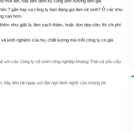
 gói một lần, hay làm định kỳ cũng ảnh hưởng đến giá
 thôn ? gần hay xa công ty bạn đang gọi làm vệ sinh? Ở các khu
ng cao hơn.
hêm như giặt ủi, làm sạch thảm, hoặc dọn dẹp sân, thì chi phí
g và kinh nghiệm của họ, chất lượng mà mỗi công ty có giá
n hệ với các công ty vệ sinh công nghiệp Hoàng Thái và yêu cầu
 hãy liên hệ ngay với đội ngũ lành nghề của chúng tôi.