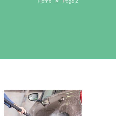
Home
Page 2
Tin
tức